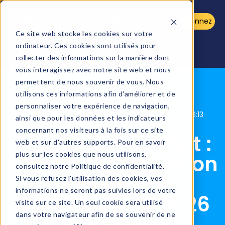
Donnez
Ce site web stocke les cookies sur votre
ordinateur. Ces cookies sont utilisés pour
collecter des informations sur la manière dont
vous interagissez avec notre site web et nous
permettent de nous souvenir de vous. Nous
utilisons ces informations afin d'améliorer et de
personnaliser votre expérience de navigation,
AquaAction
Posted By:
30 oct. 2025, 11:06:13
ainsi que pour les données et les indicateurs
concernant nos visiteurs à la fois sur ce site
AquaAction à Flint :
web et sur d'autres supports. Pour en savoir
plus sur les cookies que nous utilisons,
stimuler l’innovation
consultez notre Politique de confidentialité.
de l’eau avec
Si vous refusez l'utilisation des cookies, vos
informations ne seront pas suivies lors de votre
AquaHacking 2026
visite sur ce site. Un seul cookie sera utilisé
dans votre navigateur afin de se souvenir de ne
Binational