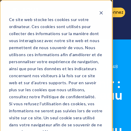
Donnez
Ce site web stocke les cookies sur votre
ordinateur. Ces cookies sont utilisés pour
collecter des informations sur la manière dont
vous interagissez avec notre site web et nous
permettent de nous souvenir de vous. Nous
utilisons ces informations afin d'améliorer et de
personnaliser votre expérience de navigation,
AquaAction
Posted By:
8 avr. 2026, 13:21:48
ainsi que pour les données et les indicateurs
concernant nos visiteurs à la fois sur ce site
Façonner l’avenir :
web et sur d'autres supports. Pour en savoir
plus sur les cookies que nous utilisons,
la littératie de l’eau
consultez notre Politique de confidentialité.
et la prochaine
Si vous refusez l'utilisation des cookies, vos
informations ne seront pas suivies lors de votre
génération de
visite sur ce site. Un seul cookie sera utilisé
dans votre navigateur afin de se souvenir de ne
leaders de l’eau au